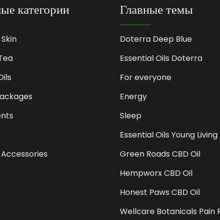
ые категории
Главные темы
 Skin
Doterra Deep Blue
Tea
Essential Oils Doterra
Oils
For everyone
Packages
Energy
nts
Sleep
Essential Oils Young Living
 Accessories
Green Roads CBD Oil
Hempworx CBD Oil
Honest Paws CBD Oil
Wellcare Botanicals Pain R