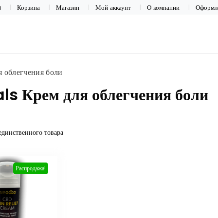
a
Корзина
Магазин
Мой аккаунт
О компании
Оформле
 облегчения боли
ls Крем для облегчения боли
единственного товара
Распродажа!