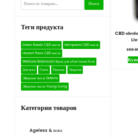
Искать:
Поиск
Теги продукта
CBD обезб
Li
Green Roads CBD масла
Hempworx CBD масла
$
69.9
Honest Paws CBD масло
Купи
Wellcare Botanicals Крем для облегчения боли
Для всех
Спать
Унисекс
Энергия
Эфирные масла Doterra
Эфирные масла Young Living
Категории товаров
Ageless & кожа