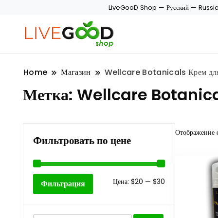
LiveGooD Shop — Русский — Russi
Home
Магазин
Wellcare Botanicals Крем для
Метка:
Wellcare Botanica
Отображение 
Фильтровать по цене
Минимальная
Максимальная
Цена:
$20
—
$30
Фильтрация
цена
цена