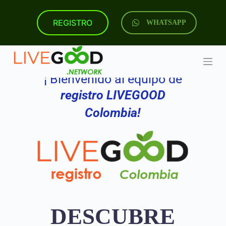
S
a
REGISTRO
WHATSAPP
l
t
a
r
a
l
¡ Bienvenido al equipo de
c
o
registro LIVEGOOD
n
t
Colombia!
e
n
i
d
o
DESCUBRE