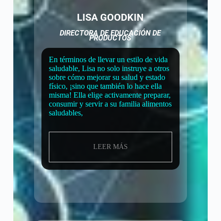
LISA GOODKIN
DIRECTORA DE EDUCACIÓN DE
PRODUCTOS
En términos de llevar un estilo de vida
saludable, Lisa no solo instruye a otros
sobre cómo mejorar su salud y estado
físico, ¡sino que también lo hace ella
misma! Ella elige activamente preparar,
consumir y servir a su familia alimentos
saludables,
LEER MÁS