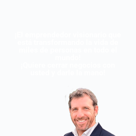
¡El emprendedor visionario que
está transformando la vida de
miles de personas en todo el
mundo!
¡Quiere cerrar negocios con
usted y darle la mano!