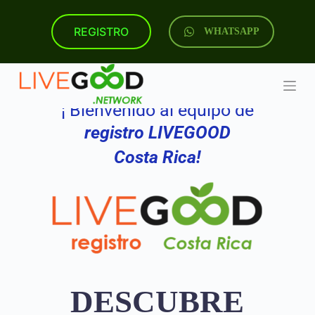
S
k
REGISTRO
WHATSAPP
i
p
t
o
c
o
¡ Bienvenido al equipo de
n
t
registro LIVEGOOD
e
n
Costa Rica!
t
DESCUBRE