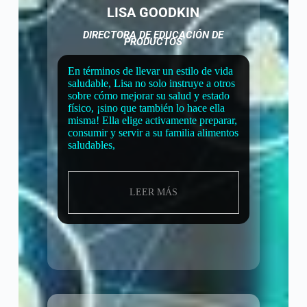
LISA GOODKIN
DIRECTORA DE EDUCACIÓN DE
PRODUCTOS
En términos de llevar un estilo de vida
saludable, Lisa no solo instruye a otros
sobre cómo mejorar su salud y estado
físico, ¡sino que también lo hace ella
misma! Ella elige activamente preparar,
consumir y servir a su familia alimentos
saludables,
LEER MÁS