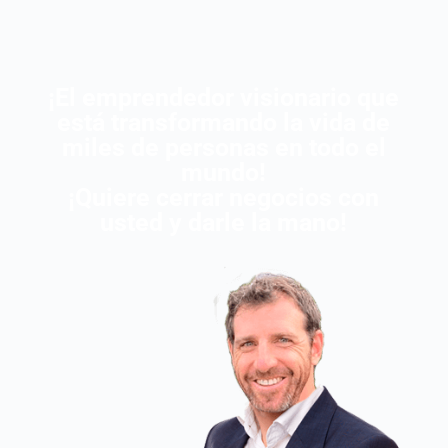
¡El emprendedor visionario que
está transformando la vida de
miles de personas en todo el
mundo!
¡Quiere cerrar negocios con
usted y darle la mano!