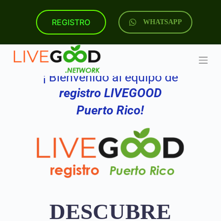
S
k
REGISTRO
WHATSAPP
i
p
t
o
c
o
¡ Bienvenido al equipo de
n
t
registro LIVEGOOD
e
n
Puerto Rico!
t
DESCUBRE