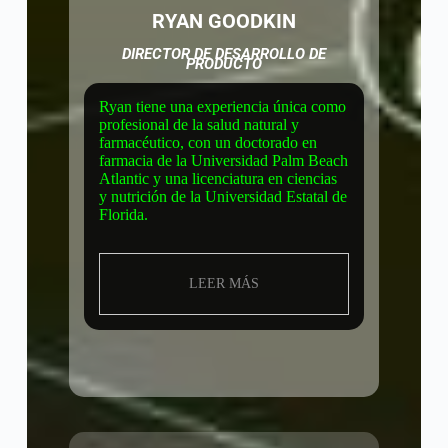
RYAN GOODKIN
DIRECTOR DE DESARROLLO DE
PRODUCTO
Ryan tiene una experiencia única como
profesional de la salud natural y
farmacéutico, con un doctorado en
farmacia de la Universidad Palm Beach
Atlantic y una licenciatura en ciencias
y nutrición de la Universidad Estatal de
Florida.
LEER MÁS