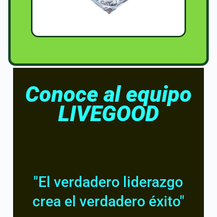
Conoce al equipo
LIVEGOOD
"El verdadero liderazgo
crea el verdadero éxito"