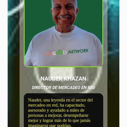
NAUDER KHAZAN
DIRECTOR DE MERCADEO EN RED
Nauder, una leyenda en el sector del
mercadeo en red, ha capacitado,
asesorado y ayudado a miles de
personas a mejorar, desempeñarse
mejor y lograr más de lo que jamás
imaginaron que podrían.