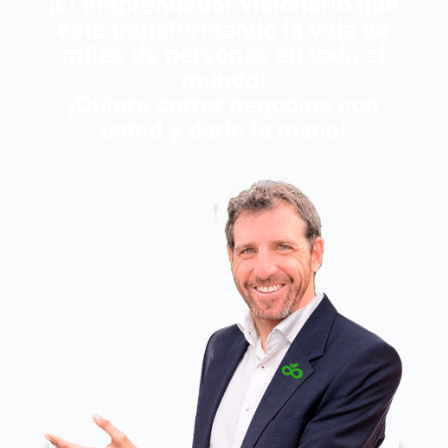
¡El emprendedor visionario que
está transformando la vida de
miles de personas en todo el
mundo!
¡Quiere cerrar negocios con
usted y darle la mano!