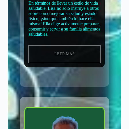
En términos de llevar un estilo de vida
saludable, Lisa no solo instruye a otros
sobre cómo mejorar su salud y estado
físico, ¡sino que también lo hace ella
misma! Ella elige activamente preparar,
consumir y servir a su familia alimentos
saludables,
LEER MÁS