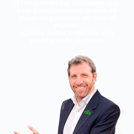
¡El emprendedor visionario que
está transformando la vida de
miles de personas en todo el
mundo!
¡Quiere cerrar negocios con
usted y darle la mano!