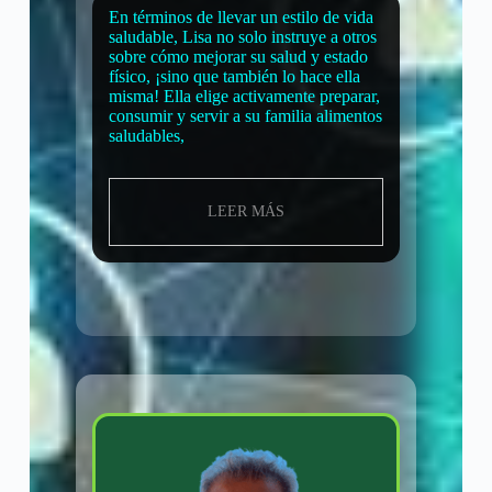
En términos de llevar un estilo de vida
saludable, Lisa no solo instruye a otros
sobre cómo mejorar su salud y estado
físico, ¡sino que también lo hace ella
misma! Ella elige activamente preparar,
consumir y servir a su familia alimentos
saludables,
LEER MÁS