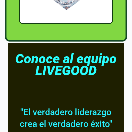
Conoce al equipo
LIVEGOOD
"El verdadero liderazgo
crea el verdadero éxito"