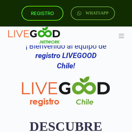
S
k
REGISTRO
WHATSAPP
i
p
t
o
c
o
¡ Bienvenido al equipo de
n
t
registro LIVEGOOD
e
n
Chile!
t
DESCUBRE