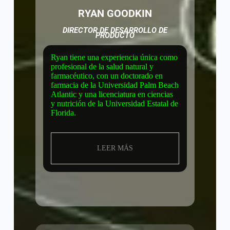
RYAN GOODKIN
DIRECTOR DE DESARROLLO DE
PRODUCTO
Ryan tiene una experiencia única como
profesional de la salud natural y
farmacéutico, con un doctorado en
farmacia de la Universidad Palm Beach
Atlantic y una licenciatura en ciencias
y nutrición de la Universidad Estatal de
Florida.
LEER MÁS