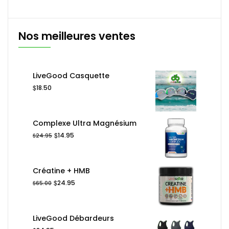
Nos meilleures ventes
LiveGood Casquette
$
18.50
Complexe Ultra Magnésium
Le
Le
$
14.95
$
24.95
prix
prix
initial
actuel
était :
est :
Créatine + HMB
$24.95.
$14.95.
Le
Le
$
24.95
$
65.00
prix
prix
initial
actuel
était :
est :
LiveGood Débardeurs
$65.00.
$24.95.