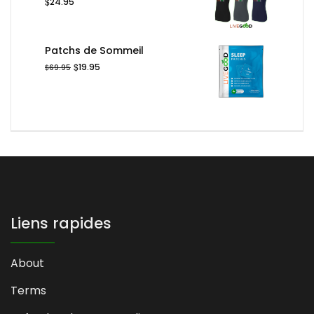
$
24.95
Patchs de Sommeil
Le
Le
$
19.95
$
69.95
prix
prix
initial
actuel
était :
est :
$69.95.
$19.95.
Liens rapides
About
Terms