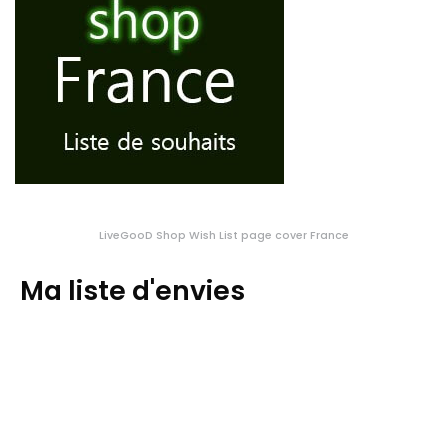
LiveGooD Shop Wish List page cover France
Ma liste d'envies