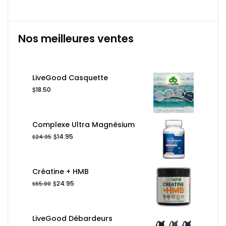
Nos meilleures ventes
LiveGood Casquette
$
18.50
Complexe Ultra Magnésium
Le
Le
$
14.95
$
24.95
prix
prix
initial
actuel
était :
est :
Créatine + HMB
$24.95.
$14.95.
Le
Le
$
24.95
$
65.00
prix
prix
initial
actuel
était :
est :
LiveGood Débardeurs
$65.00.
$24.95.