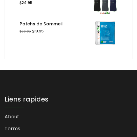
$
24.95
Patchs de Sommeil
Le
Le
$
19.95
$
69.95
prix
prix
initial
actuel
était :
est :
$69.95.
$19.95.
Liens rapides
About
Terms