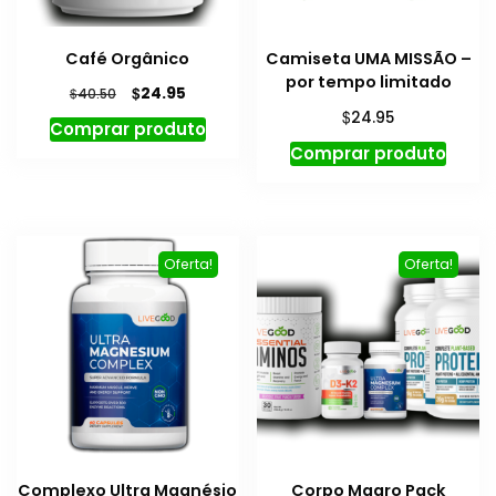
Café Orgânico
Camiseta UMA MISSÃO –
por tempo limitado
O
O
$
24.95
$
40.50
preço
preço
$
24.95
Comprar produto
original
atual
Comprar produto
era:
é:
$40.50.
$24.95.
Oferta!
Oferta!
Complexo Ultra Magnésio
Corpo Magro Pack