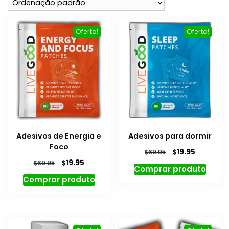
Oferta!
Oferta!
Adesivos de Energia e
Adesivos para dormir
Foco
O
O
$
19.95
$
69.95
preço
preço
O
O
$
19.95
$
69.95
Comprar produto
original
atual
preço
preço
Comprar produto
era:
é:
original
atual
$69.95.
$19.95.
era:
é:
$69.95.
$19.95.