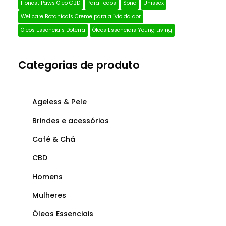
Honest Paws Óleo CBD
Para Todos
Sono
Unissex
Wellcare Botanicals Creme para alívio da dor
Óleos Essenciais Doterra
Óleos Essenciais Young Living
Categorias de produto
Ageless & Pele
Brindes e acessórios
Café & Chá
CBD
Homens
Mulheres
Óleos Essenciais