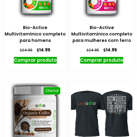
Bio-Active
Bio-Active
Multivitamínico completo
Multivitamínico completo
para homens
para mulheres com ferro
O
O
O
O
$
$
14.95
14.95
$
$
24.95
24.95
preço
preço
preço
preço
Comprar produto
Comprar produto
original
atual
original
atual
era:
é:
era:
é:
$24.95.
$14.95.
$24.95.
$14.95.
Oferta!