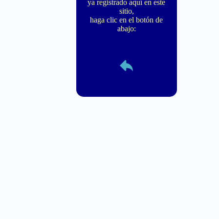
ya registrado aquí en este
sitio,
haga clic en el botón de
abajo: