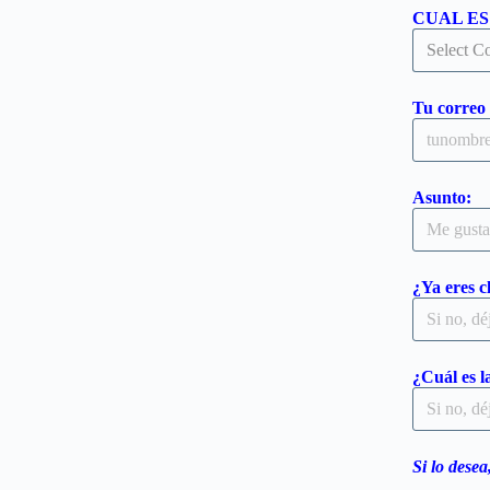
CUAL ES 
Tu correo 
Asunto:
¿Ya eres 
¿Cuál es 
Si lo desea