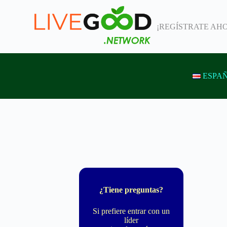
S
k
¡REGÍSTRATE AHOR
i
p
t
o
c
o
ESPAÑ
n
t
e
n
t
¿Tiene preguntas?
Si prefiere entrar con un
líder