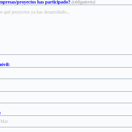
mpresas/proyectos has participado?
(obligatorio)
óvil:
: