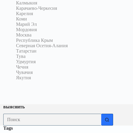
Калмыкия
Карачаево-Черкесия
Карелия
Коми
Марий Эл
Мордовия
Москва
Республика Крым
Северная Осетия-Алания
Татарстан
Тува
Удмуртия
Чечня
Чувачия
Якутия
выяснить
Ничего
не
найдено
Tags