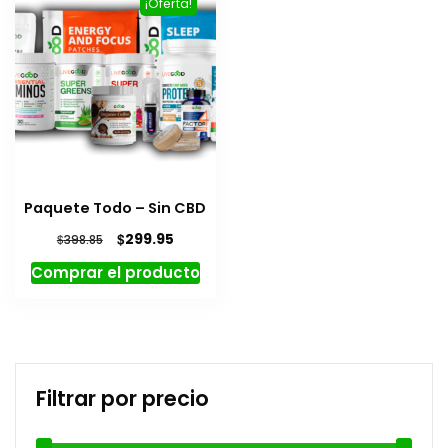
¡Oferta!
Paquete Todo – Sin CBD
El
El
$
299.95
$
398.85
precio
precio
Comprar el producto
original
actual
era:
es:
$398.85.
$299.95.
Filtrar por precio