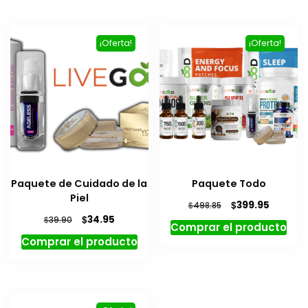
$86.00.
$19.95.
$52.95.
$19.95.
¡Oferta!
¡Oferta!
Paquete de Cuidado de la
Paquete Todo
Piel
El
El
$
399.95
$
498.85
precio
precio
El
El
$
34.95
$
39.90
Comprar el producto
original
actual
precio
precio
Comprar el producto
era:
es:
original
actual
$498.85.
$399.95
era:
es:
$39.90.
$34.95.