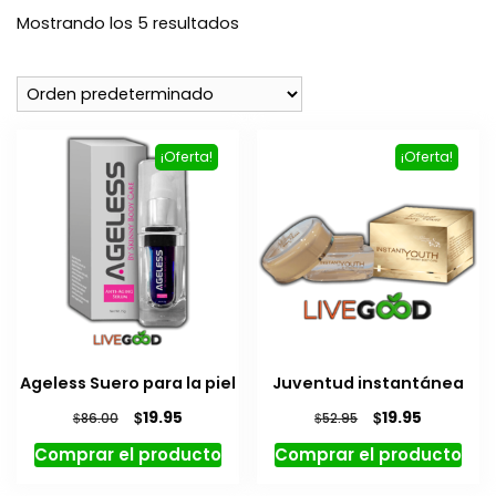
Mostrando los 5 resultados
¡Oferta!
¡Oferta!
Ageless Suero para la piel
Juventud instantánea
El
El
El
El
$
$
19.95
19.95
$
$
86.00
52.95
precio
precio
precio
precio
Comprar el producto
Comprar el producto
original
actual
original
actual
era:
es:
era:
es: