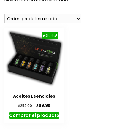
¡Oferta!
Aceites Esenciales
El
El
$
69.95
$
252.00
precio
precio
Comprar el producto
original
actual
era:
es:
$252.00.
$69.95.