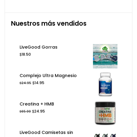
Nuestros más vendidos
LiveGood Gorras
$
18.50
Complejo Ultra Magnesio
El
El
$
14.95
$
24.95
precio
precio
original
actual
era:
es:
Creatina + HMB
$24.95.
$14.95.
El
El
$
24.95
$
65.00
precio
precio
original
actual
era:
es:
LiveGood Camisetas sin
$65.00.
$24.95.