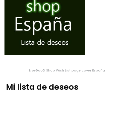
LiveGooD Shop Wish List page cover España
Mi lista de deseos