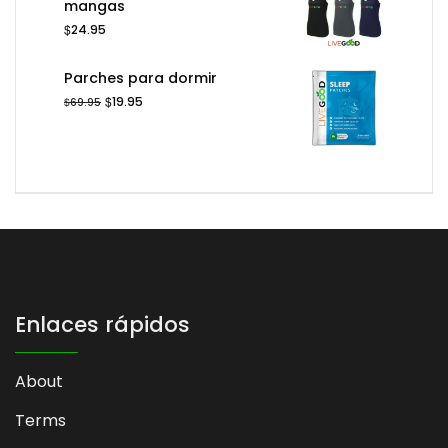
mangas
$
24.95
Parches para dormir
El
El
$
19.95
$
69.95
precio
precio
original
actual
era:
es:
$69.95.
$19.95.
Enlaces rápidos
About
Terms