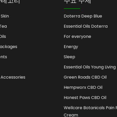
카테고리
주요 주제
 Skin
Doterra Deep Blue
Tea
Essential Oils Doterra
Oils
For everyone
Packages
Energy
nts
Sleep
Essential Oils Young Living
 Accessories
Green Roads CBD Oil
Hempworx CBD Oil
Honest Paws CBD Oil
Wellcare Botanicals Pain R
Cream