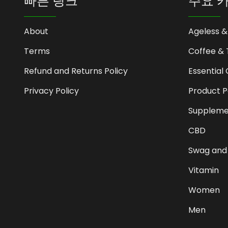
빠른 링크
주요 
About
Ageless &
Terms
Coffee & 
Refund and Returns Policy
Essential 
Privacy Policy
Product 
Suppleme
CBD
Swag and
Vitamin
Women
Men