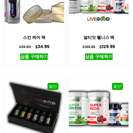
스킨 케어 팩
얼티밋 웰니스 팩
원
현
원
현
$
$
34.95
129.95
$
$
39.90
198.85
래
재
래
재
상품 구매하기
상품 구매하기
가
가
가
가
격:
격:
격:
격:
$39.90.
$34.95.
$198.85.
$129.95.
할인!
할인!