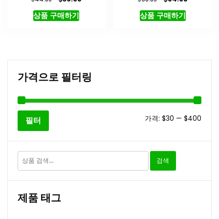
래
재
래
재
상품 구매하기
상품 구매하기
가
가
가
가
격:
격:
격:
격:
$44.85.
$39.95.
$98.85.
$84.95.
가격으로 필터링
최
최
가격:
$30
—
$400
필터
소
대
가
가
검
검색
격
격
색:
제품 태그