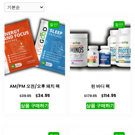
할인!
할인!
AM/PM 오전/오후 패치 팩
린 바디 팩
원
현
원
현
$
$
34.95
114.95
$
$
39.85
178.85
래
재
래
재
상품 구매하기
상품 구매하기
가
가
가
가
격:
격:
격:
격:
$39.85.
$34.95.
$178.85.
$114.95.