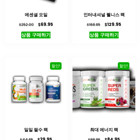
에센셜 오일
인터내셔널 웰니스 팩
원
현
원
현
$
$
69.95
129.95
$
$
252.00
168.85
래
재
래
재
상품 구매하기
상품 구매하기
가
가
가
가
격:
격:
격:
격:
$252.00.
$69.95.
$168.85.
$129.95.
할인!
할인!
일일 필수 팩
최대 에너지 팩
원
현
원
현
$
$
39.95
84.95
$
$
44.85
98.85