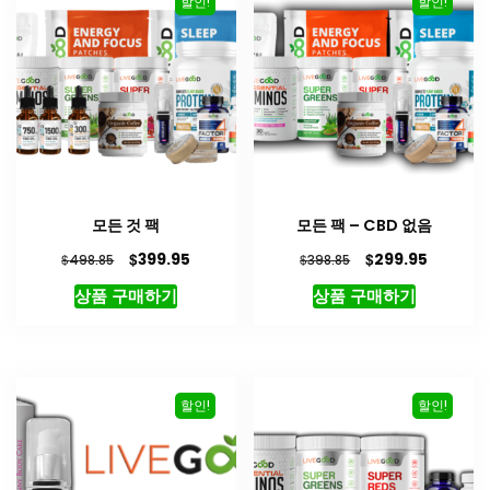
할인!
할인!
모든 것 팩
모든 팩 – CBD 없음
원
현
원
현
$
$
399.95
299.95
$
$
498.85
398.85
래
재
래
재
상품 구매하기
상품 구매하기
가
가
가
가
격:
격:
격:
격:
$498.85.
$399.95.
$398.85.
$299.95
할인!
할인!