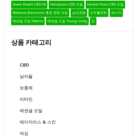
Green Roads CBD Oil
Hempworx CBD 오일
Honest Paws CBD 오일
Wellcare Botanicals 통증 완화 크림
남여공용
모두를위한
에너지
에센셜 오일 Doterra
에센셜 오일 Young Living
잠
상품 카테고리
CBD
남자들
보충제
비타민
에센셜 오일
에이지리스 & 스킨
여성