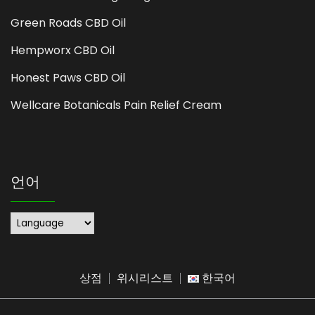
Green Roads CBD Oil
Hempworx CBD Oil
Honest Paws CBD Oil
Wellcare Botanicals Pain Relief Cream
언어
상점
위시리스트
한국어