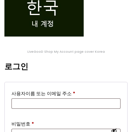
LiveGooD Shop My Account page cover Korea
로그인
필
사용자이름 또는 이메일 주소
*
수
항
목
필
비밀번호
*