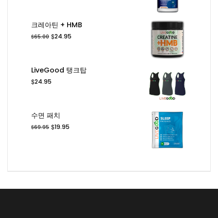
래
재
가
가
격:
격:
크레아틴 + HMB
$24.95.
$14.95.
원
현
$
24.95
$
65.00
래
재
가
가
격:
격:
LiveGood 탱크탑
$65.00.
$24.95.
$
24.95
수면 패치
원
현
$
19.95
$
69.95
래
재
가
가
격:
격:
$69.95.
$19.95.