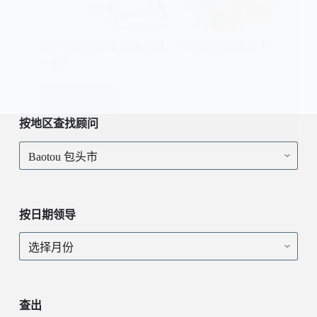
我們在這個位置沒有顧問！ 在這裡成為你的第
一個！
现在看！
我
們
按地区查找顾问
在
按
這
地
個
区
位
查
置
找
沒
按日期领导
顾
有
问
顧
按
問！
日
在
期
這
领
裡
导
查出
成