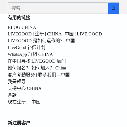
為
无
你
结
的
有用的链接
果
第
BLOG CHINA
一
LIVEGOOD | 注册 | CHINA | 中国 | LIVE GOOD
個！
LIVEGOOD 是如何运作的？ 中国
LiveGood 补偿计划
WhatsApp 群组 CHINA
在中国寻找 LIVEGOOD 顾问
如何报名？ 如何加入？ China
客户考勤服务 | 联系我们 – 中国
我是领导！
支持中心 CHINA
条款
现在注册！ 中国
新注册客户