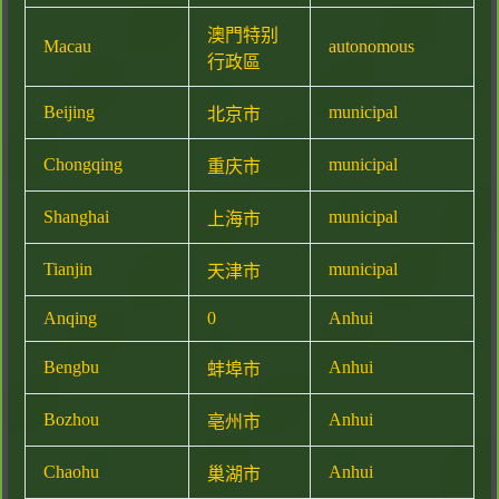
澳門特别
Macau
autonomous
行政區
Beijing
municipal
北京市
Chongqing
municipal
重庆市
Shanghai
municipal
上海市
Tianjin
municipal
天津市
Anqing
0
Anhui
Bengbu
Anhui
蚌埠市
Bozhou
Anhui
亳州市
Chaohu
Anhui
巢湖市