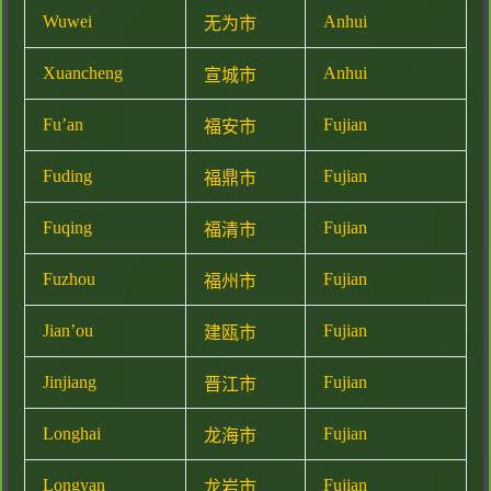
Wuwei
Anhui
无为市
Xuancheng
Anhui
宣城市
Fu’an
Fujian
福安市
Fuding
Fujian
福鼎市
Fuqing
Fujian
福清市
Fuzhou
Fujian
福州市
Jian’ou
Fujian
建瓯市
Jinjiang
Fujian
晋江市
Longhai
Fujian
龙海市
Longyan
Fujian
龙岩市