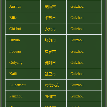
Anshun
Guizhou
安顺市
Bijie
Guizhou
毕节市
Chishui
Guizhou
赤水市
Duyun
Guizhou
都匀市
Fuquan
Guizhou
福泉市
Guiyang
Guizhou
贵阳市
Kaili
Guizhou
凯里市
Liupanshui
Guizhou
六盘水市
Panzhou
Guizhou
盘州市