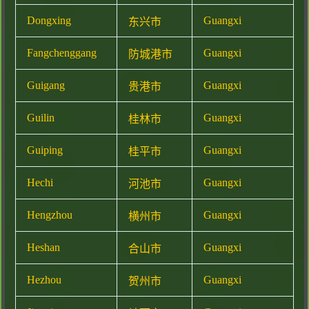
Dongxing
Guangxi
东兴市
Fangchenggang
Guangxi
防城港市
Guigang
Guangxi
贵港市
Guilin
Guangxi
桂林市
Guiping
Guangxi
桂平市
Hechi
Guangxi
河池市
Hengzhou
Guangxi
横州市
Heshan
Guangxi
合山市
Hezhou
Guangxi
贺州市