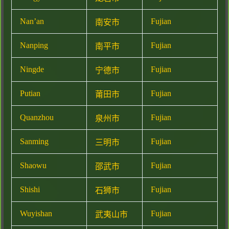
Nan’an
Fujian
南安市
Nanping
Fujian
南平市
Ningde
Fujian
宁德市
Putian
Fujian
莆田市
Quanzhou
Fujian
泉州市
Sanming
Fujian
三明市
Shaowu
Fujian
邵武市
Shishi
Fujian
石狮市
Wuyishan
Fujian
武夷山市