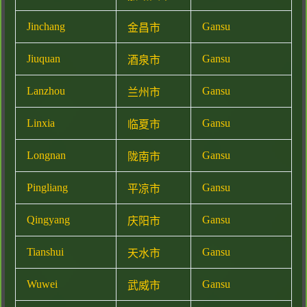
Jinchang
Gansu
金昌市
Jiuquan
Gansu
酒泉市
Lanzhou
Gansu
兰州市
Linxia
Gansu
临夏市
Longnan
Gansu
陇南市
Pingliang
Gansu
平凉市
Qingyang
Gansu
庆阳市
Tianshui
Gansu
天水市
Wuwei
Gansu
武威市