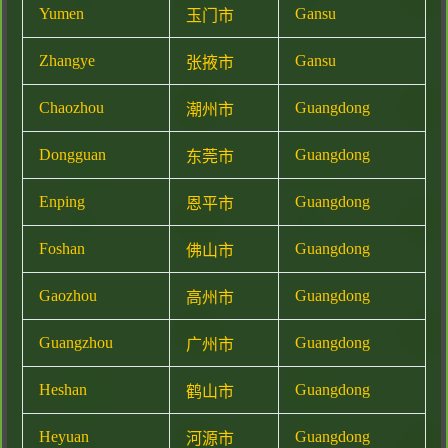
Yumen
Gansu
玉门市
Zhangye
Gansu
张掖市
Chaozhou
Guangdong
潮州市
Dongguan
Guangdong
东莞市
Enping
Guangdong
恩平市
Foshan
Guangdong
佛山市
Gaozhou
Guangdong
高州市
Guangzhou
Guangdong
广州市
Heshan
Guangdong
鹤山市
Heyuan
Guangdong
河源市