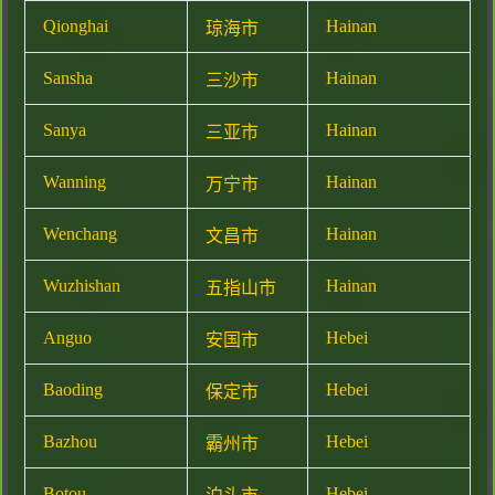
Qionghai
Hainan
琼海市
Sansha
Hainan
三沙市
Sanya
Hainan
三亚市
Wanning
Hainan
万宁市
Wenchang
Hainan
文昌市
Wuzhishan
Hainan
五指山市
Anguo
Hebei
安国市
Baoding
Hebei
保定市
Bazhou
Hebei
霸州市
Botou
Hebei