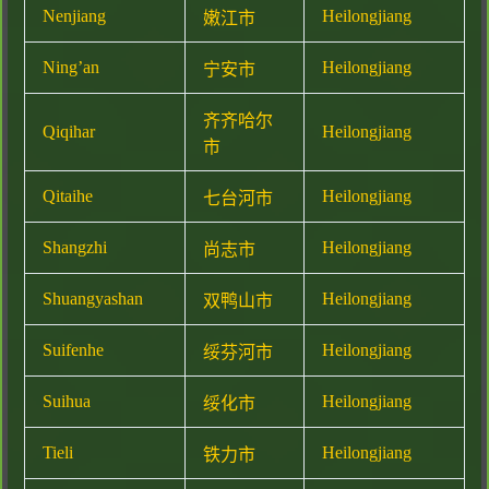
Nenjiang
Heilongjiang
嫩江市
Ning’an
Heilongjiang
宁安市
齐齐哈尔
Qiqihar
Heilongjiang
市
Qitaihe
Heilongjiang
七台河市
Shangzhi
Heilongjiang
尚志市
Shuangyashan
Heilongjiang
双鸭山市
Suifenhe
Heilongjiang
绥芬河市
Suihua
Heilongjiang
绥化市
Tieli
Heilongjiang
铁力市