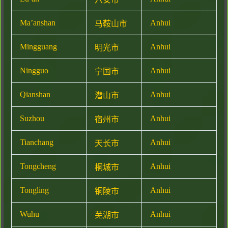
Ma’anshan
Anhui
马鞍山市
Mingguang
Anhui
明光市
Ningguo
Anhui
宁国市
Qianshan
Anhui
潜山市
Suzhou
Anhui
宿州市
Tianchang
Anhui
天长市
Tongcheng
Anhui
桐城市
Tongling
Anhui
铜陵市
Wuhu
Anhui
芜湖市