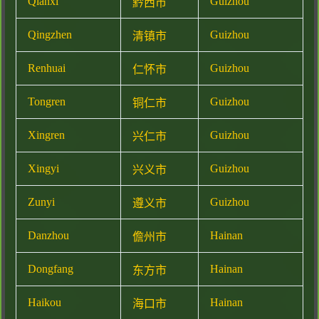
Qianxi
Guizhou
黔西市
Qingzhen
Guizhou
清镇市
Renhuai
Guizhou
仁怀市
Tongren
Guizhou
铜仁市
Xingren
Guizhou
兴仁市
Xingyi
Guizhou
兴义市
Zunyi
Guizhou
遵义市
Danzhou
Hainan
儋州市
Dongfang
Hainan
东方市
Haikou
Hainan
海口市