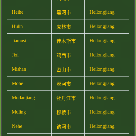
Heihe
Heilongjiang
黑河市
Hulin
Heilongjiang
虎林市
Jiamusi
Heilongjiang
佳木斯市
Jixi
Heilongjiang
鸡西市
Mishan
Heilongjiang
密山市
Mohe
Heilongjiang
漠河市
Mudanjiang
Heilongjiang
牡丹江市
Muling
Heilongjiang
穆棱市
Nehe
Heilongjiang
讷河市