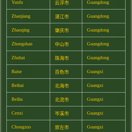
Yunfu
Guangdong
云浮市
Zhanjiang
Guangdong
湛江市
Zhaoqing
Guangdong
肇庆市
Zhongshan
Guangdong
中山市
Zhuhai
Guangdong
珠海市
Baise
Guangxi
百色市
Beihai
Guangxi
北海市
Beiliu
Guangxi
北流市
Cenxi
Guangxi
岑溪市
Chongzuo
Guangxi
崇左市