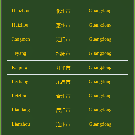
Huazhou
Guangdong
化州市
Huizhou
Guangdong
惠州市
Jiangmen
Guangdong
江门市
Jieyang
Guangdong
揭阳市
Kaiping
Guangdong
开平市
Lechang
Guangdong
乐昌市
Leizhou
Guangdong
雷州市
Lianjiang
Guangdong
廉江市
Lianzhou
Guangdong
连州市