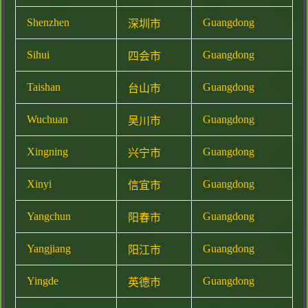
Shenzhen
Guangdong
深圳市
Sihui
Guangdong
四会市
Taishan
Guangdong
台山市
Wuchuan
Guangdong
吴川市
Xingning
Guangdong
兴宁市
Xinyi
Guangdong
信宜市
Yangchun
Guangdong
阳春市
Yangjiang
Guangdong
阳江市
Yingde
Guangdong
英德市