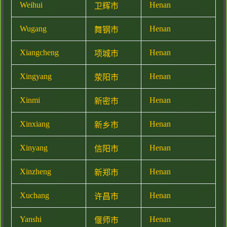
Weihui
Henan
卫辉市
Wugang
Henan
舞钢市
Xiangcheng
Henan
项城市
Xingyang
Henan
荥阳市
Xinmi
Henan
新密市
Xinxiang
Henan
新乡市
Xinyang
Henan
信阳市
Xinzheng
Henan
新郑市
Xuchang
Henan
许昌市
Yanshi
Henan
偃师市