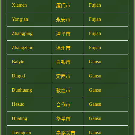
Xiamen
Fujian
厦门市
Yong’an
Fujian
永安市
Zhangping
Fujian
漳平市
Zhangzhou
Fujian
漳州市
Baiyin
Gansu
白银市
Dingxi
Gansu
定西市
Dunhuang
Gansu
敦煌市
Hezuo
Gansu
合作市
Huating
Gansu
华亭市
Jiayuguan
Gansu
嘉峪关市