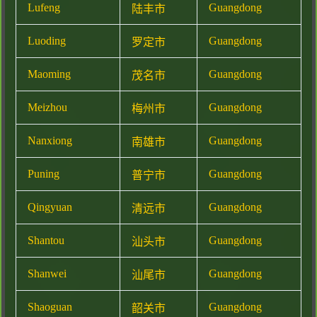
Lufeng
Guangdong
陆丰市
Luoding
Guangdong
罗定市
Maoming
Guangdong
茂名市
Meizhou
Guangdong
梅州市
Nanxiong
Guangdong
南雄市
Puning
Guangdong
普宁市
Qingyuan
Guangdong
清远市
Shantou
Guangdong
汕头市
Shanwei
Guangdong
汕尾市
Shaoguan
Guangdong
韶关市