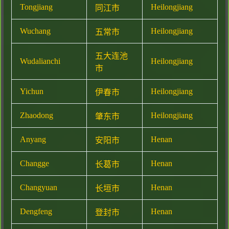
Tongjiang
Heilongjiang
同江市
Wuchang
Heilongjiang
五常市
五大连池
Wudalianchi
Heilongjiang
市
Yichun
Heilongjiang
伊春市
Zhaodong
Heilongjiang
肇东市
Anyang
Henan
安阳市
Changge
Henan
长葛市
Changyuan
Henan
长垣市
Dengfeng
Henan
登封市