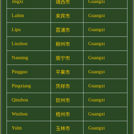
Jingxi
Guangxi
靖西市
Laibin
Guangxi
来宾市
Lipu
Guangxi
荔浦市
Liuzhou
Guangxi
柳州市
Nanning
Guangxi
南宁市
Pingguo
Guangxi
平果市
Pingxiang
Guangxi
凭祥市
Qinzhou
Guangxi
钦州市
Wuzhou
Guangxi
梧州市
Yulin
Guangxi
玉林市