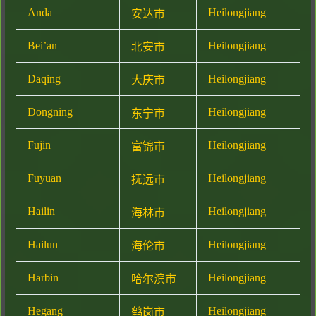
Anda
Heilongjiang
安达市
Bei’an
Heilongjiang
北安市
Daqing
Heilongjiang
大庆市
Dongning
Heilongjiang
东宁市
Fujin
Heilongjiang
富锦市
Fuyuan
Heilongjiang
抚远市
Hailin
Heilongjiang
海林市
Hailun
Heilongjiang
海伦市
Harbin
Heilongjiang
哈尔滨市
Hegang
Heilongjiang
鹤岗市