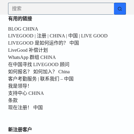
為
无
你
结
的
有用的链接
果
第
BLOG CHINA
一
LIVEGOOD | 注册 | CHINA | 中国 | LIVE GOOD
個！
LIVEGOOD 是如何运作的？ 中国
LiveGood 补偿计划
WhatsApp 群组 CHINA
在中国寻找 LIVEGOOD 顾问
如何报名？ 如何加入？ China
客户考勤服务 | 联系我们 – 中国
我是领导！
支持中心 CHINA
条款
现在注册！ 中国
新注册客户