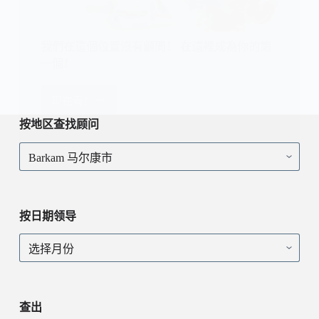
我們在這個位置沒有顧問！ 在這裡成為你的第
一個！
现在看！
我
們
按地区查找顾问
在
按
這
地
個
区
位
查
置
找
沒
按日期领导
顾
有
问
顧
按
問！
日
在
期
這
领
裡
导
查出
成