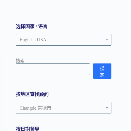
选择国家 / 语言
搜索
搜
索
按地区查找顾问
按
地
区
查
按日期领导
找