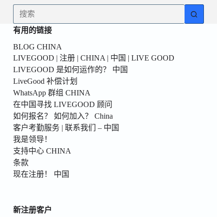
為
无
你
结
的
有用的链接
果
第
BLOG CHINA
一
LIVEGOOD | 注册 | CHINA | 中国 | LIVE GOOD
個！
LIVEGOOD 是如何运作的？ 中国
LiveGood 补偿计划
WhatsApp 群组 CHINA
在中国寻找 LIVEGOOD 顾问
如何报名？ 如何加入？ China
客户考勤服务 | 联系我们 – 中国
我是领导！
支持中心 CHINA
条款
现在注册！ 中国
新注册客户