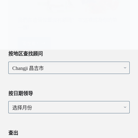
我們在這個位置沒有顧問！ 在這裡成為你的第
一個！
现在看！
我
們
按地区查找顾问
在
按
這
地
個
区
位
查
置
找
沒
按日期领导
顾
有
问
顧
按
問！
日
在
期
這
领
裡
导
查出
成