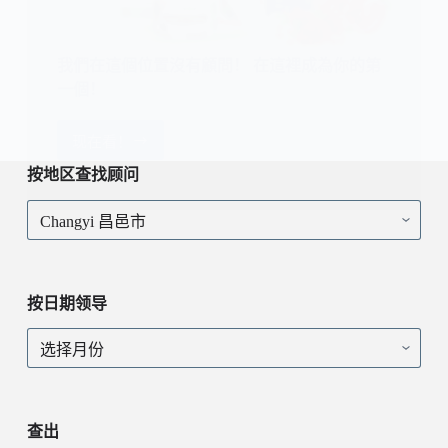
我們在這個位置沒有顧問！ 在這裡成為你的第
一個！
现在看！
我
們
按地区查找顾问
在
按
這
地
個
区
位
查
置
找
沒
按日期领导
顾
有
问
顧
按
問！
日
在
期
這
领
裡
导
查出
成