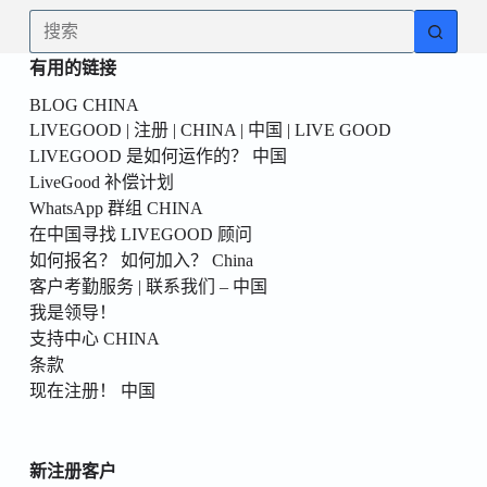
為
无
你
结
的
有用的链接
果
第
BLOG CHINA
一
LIVEGOOD | 注册 | CHINA | 中国 | LIVE GOOD
個！
LIVEGOOD 是如何运作的？ 中国
LiveGood 补偿计划
WhatsApp 群组 CHINA
在中国寻找 LIVEGOOD 顾问
如何报名？ 如何加入？ China
客户考勤服务 | 联系我们 – 中国
我是领导！
支持中心 CHINA
条款
现在注册！ 中国
新注册客户