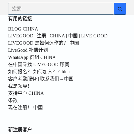
為
无
你
结
的
有用的链接
果
第
BLOG CHINA
一
LIVEGOOD | 注册 | CHINA | 中国 | LIVE GOOD
個！
LIVEGOOD 是如何运作的？ 中国
LiveGood 补偿计划
WhatsApp 群组 CHINA
在中国寻找 LIVEGOOD 顾问
如何报名？ 如何加入？ China
客户考勤服务 | 联系我们 – 中国
我是领导！
支持中心 CHINA
条款
现在注册！ 中国
新注册客户