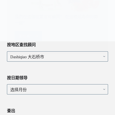
我們在這個位置沒有顧問！ 在這裡成為你的第
一個！
现在看！
我
們
按地区查找顾问
在
按
這
地
個
区
位
查
置
找
沒
按日期领导
顾
有
问
顧
按
問！
日
在
期
這
领
裡
导
查出
成