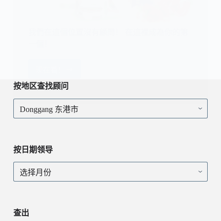
我們在這個位置沒有顧問！ 在這裡成為你的第
一個！
现在看！
我
們
按地区查找顾问
在
按
這
地
個
区
位
查
置
找
沒
按日期领导
顾
有
问
顧
按
問！
日
在
期
這
领
裡
导
查出
成