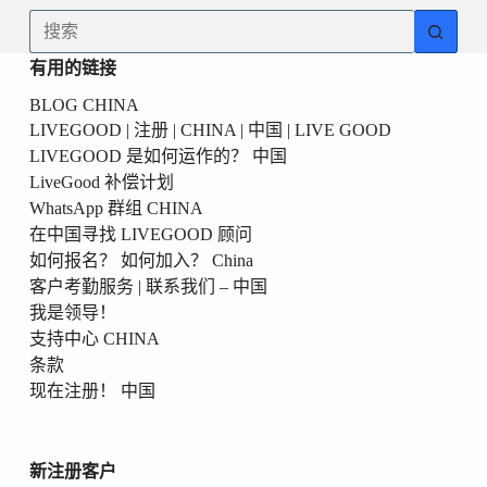
為
无
你
结
的
有用的链接
果
第
BLOG CHINA
一
LIVEGOOD | 注册 | CHINA | 中国 | LIVE GOOD
個！
LIVEGOOD 是如何运作的？ 中国
LiveGood 补偿计划
WhatsApp 群组 CHINA
在中国寻找 LIVEGOOD 顾问
如何报名？ 如何加入？ China
客户考勤服务 | 联系我们 – 中国
我是领导！
支持中心 CHINA
条款
现在注册！ 中国
新注册客户