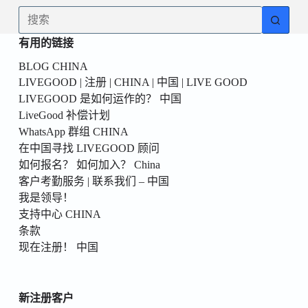
為
无
你
结
的
有用的链接
果
第
BLOG CHINA
一
LIVEGOOD | 注册 | CHINA | 中国 | LIVE GOOD
個！
LIVEGOOD 是如何运作的？ 中国
LiveGood 补偿计划
WhatsApp 群组 CHINA
在中国寻找 LIVEGOOD 顾问
如何报名？ 如何加入？ China
客户考勤服务 | 联系我们 – 中国
我是领导！
支持中心 CHINA
条款
现在注册！ 中国
新注册客户