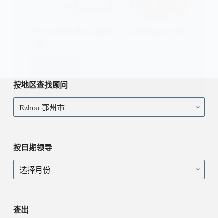
我們在這個位置沒有顧問！ 在這裡成為你的第
一個！
现在看！
我
們
按地区查找顾问
在
按
這
地
個
区
位
查
置
找
沒
按日期领导
顾
有
问
顧
按
問！
日
在
期
這
领
裡
导
查出
成