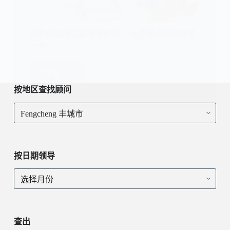
我們在這個位置沒有顧問！ 在這裡成為你的第
一個！
现在看！
我
們
按地区查找顾问
在
按
這
地
個
区
位
查
置
找
沒
按日期领导
顾
有
问
顧
按
問！
日
在
期
這
领
裡
导
查出
成