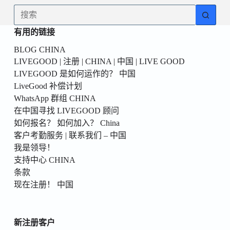
為
无
你
结
的
有用的链接
果
第
BLOG CHINA
一
LIVEGOOD | 注册 | CHINA | 中国 | LIVE GOOD
個！
LIVEGOOD 是如何运作的？ 中国
LiveGood 补偿计划
WhatsApp 群组 CHINA
在中国寻找 LIVEGOOD 顾问
如何报名？ 如何加入？ China
客户考勤服务 | 联系我们 – 中国
我是领导！
支持中心 CHINA
条款
现在注册！ 中国
新注册客户