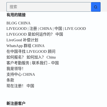
為
无
你
结
的
有用的链接
果
第
BLOG CHINA
一
LIVEGOOD | 注册 | CHINA | 中国 | LIVE GOOD
個！
LIVEGOOD 是如何运作的？ 中国
LiveGood 补偿计划
WhatsApp 群组 CHINA
在中国寻找 LIVEGOOD 顾问
如何报名？ 如何加入？ China
客户考勤服务 | 联系我们 – 中国
我是领导！
支持中心 CHINA
条款
现在注册！ 中国
新注册客户