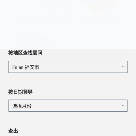
我們在這個位置沒有顧問！ 在這裡成為你的第
一個！
现在看！
我
們
按地区查找顾问
在
按
這
地
個
区
位
查
置
找
沒
按日期领导
顾
有
问
顧
按
問！
日
在
期
這
领
裡
导
查出
成