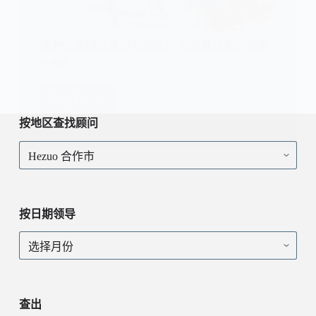
我們在這個位置沒有顧問！ 在這裡成為你的第
一個！
现在看！
我
們
按地区查找顾问
在
按
這
地
個
区
位
查
置
找
沒
按日期领导
顾
有
问
顧
按
問！
日
在
期
這
领
裡
导
查出
成