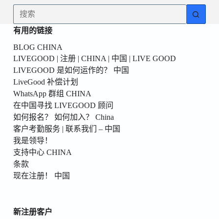
為
无
你
结
的
有用的链接
果
第
BLOG CHINA
一
LIVEGOOD | 注册 | CHINA | 中国 | LIVE GOOD
個！
LIVEGOOD 是如何运作的？ 中国
LiveGood 补偿计划
WhatsApp 群组 CHINA
在中国寻找 LIVEGOOD 顾问
如何报名？ 如何加入？ China
客户考勤服务 | 联系我们 – 中国
我是领导！
支持中心 CHINA
条款
现在注册！ 中国
新注册客户