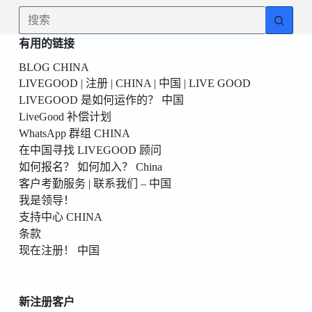
為
无
你
结
的
有用的链接
果
第
BLOG CHINA
一
LIVEGOOD | 注册 | CHINA | 中国 | LIVE GOOD
個！
LIVEGOOD 是如何运作的？ 中国
LiveGood 补偿计划
WhatsApp 群组 CHINA
在中国寻找 LIVEGOOD 顾问
如何报名？ 如何加入？ China
客户考勤服务 | 联系我们 – 中国
我是领导！
支持中心 CHINA
条款
现在注册！ 中国
新注册客户