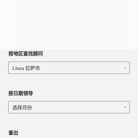
我們在這個位置沒有顧問！ 在這裡成為你的第
一個！
现在看！
我
們
按地区查找顾问
在
按
這
地
個
区
位
查
置
找
沒
按日期领导
顾
有
问
顧
按
問！
日
在
期
這
领
裡
导
查出
成