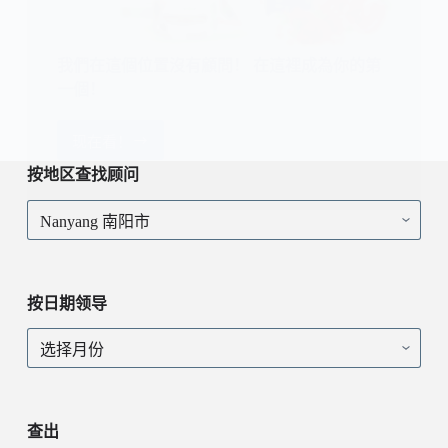
我們在這個位置沒有顧問！ 在這裡成為你的第
一個！
现在看！
我
們
按地区查找顾问
在
按
這
地
個
区
位
查
置
找
沒
按日期领导
顾
有
问
顧
按
問！
日
在
期
這
领
裡
导
查出
成