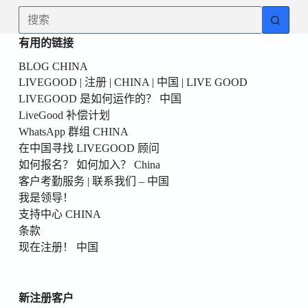
為
无
你
结
的
有用的链接
果
第
BLOG CHINA
一
LIVEGOOD | 注册 | CHINA | 中国 | LIVE GOOD
個！
LIVEGOOD 是如何运作的？ 中国
LiveGood 补偿计划
WhatsApp 群组 CHINA
在中国寻找 LIVEGOOD 顾问
如何报名？ 如何加入？ China
客户考勤服务 | 联系我们 – 中国
我是领导！
支持中心 CHINA
条款
现在注册！ 中国
新注册客户