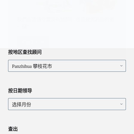
我們在這個位置沒有顧問！ 在這裡成為你的第
一個！
现在看！
我
們
按地区查找顾问
在
按
這
地
個
区
位
查
置
找
沒
按日期领导
顾
有
问
顧
按
問！
日
在
期
這
领
裡
导
查出
成