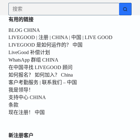
為
无
你
结
的
有用的链接
果
第
BLOG CHINA
一
LIVEGOOD | 注册 | CHINA | 中国 | LIVE GOOD
個！
LIVEGOOD 是如何运作的？ 中国
LiveGood 补偿计划
WhatsApp 群组 CHINA
在中国寻找 LIVEGOOD 顾问
如何报名？ 如何加入？ China
客户考勤服务 | 联系我们 – 中国
我是领导！
支持中心 CHINA
条款
现在注册！ 中国
新注册客户