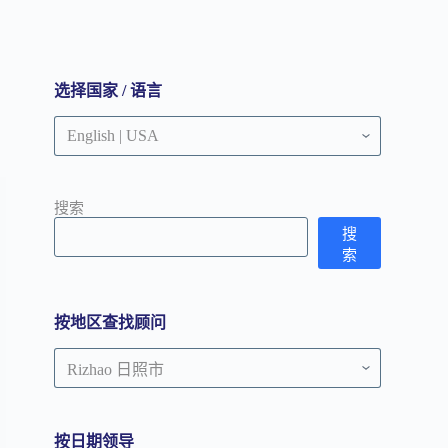
选择国家 / 语言
搜索
搜
索
按地区查找顾问
按
地
区
查
按日期领导
找