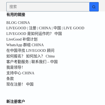
為
无
你
结
的
有用的链接
果
第
BLOG CHINA
一
LIVEGOOD | 注册 | CHINA | 中国 | LIVE GOOD
個！
LIVEGOOD 是如何运作的？ 中国
LiveGood 补偿计划
WhatsApp 群组 CHINA
在中国寻找 LIVEGOOD 顾问
如何报名？ 如何加入？ China
客户考勤服务 | 联系我们 – 中国
我是领导！
支持中心 CHINA
条款
现在注册！ 中国
新注册客户