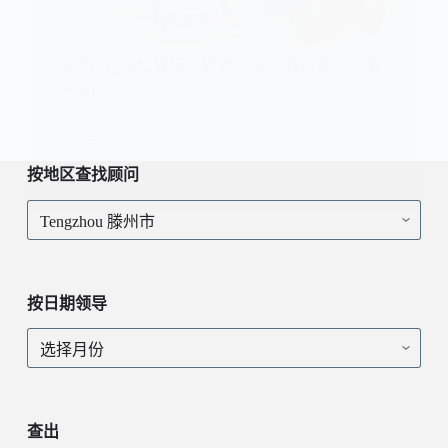
我們在這個位置沒有顧問！ 在這裡成為你的第
一個！
现在看！
我
們
按地区查找顾问
在
按
這
地
個
区
位
查
置
找
沒
按日期领导
顾
有
问
顧
按
問！
日
在
期
這
领
裡
导
查出
成