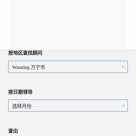
我們在這個位置沒有顧問！ 在這裡成為你的第
一個！
现在看！
我
們
按地区查找顾问
在
按
這
地
個
区
位
查
置
找
沒
按日期领导
顾
有
问
顧
按
問！
日
在
期
這
领
裡
导
查出
成