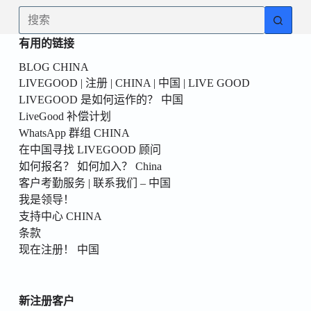
為
无
你
结
的
有用的链接
果
第
BLOG CHINA
一
LIVEGOOD | 注册 | CHINA | 中国 | LIVE GOOD
個！
LIVEGOOD 是如何运作的？ 中国
LiveGood 补偿计划
WhatsApp 群组 CHINA
在中国寻找 LIVEGOOD 顾问
如何报名？ 如何加入？ China
客户考勤服务 | 联系我们 – 中国
我是领导！
支持中心 CHINA
条款
现在注册！ 中国
新注册客户