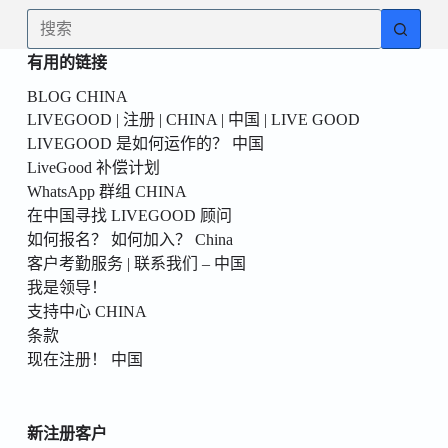
為
无
你
结
的
有用的链接
果
第
BLOG CHINA
一
LIVEGOOD | 注册 | CHINA | 中国 | LIVE GOOD
個！
LIVEGOOD 是如何运作的？ 中国
LiveGood 补偿计划
WhatsApp 群组 CHINA
在中国寻找 LIVEGOOD 顾问
如何报名？ 如何加入？ China
客户考勤服务 | 联系我们 – 中国
我是领导！
支持中心 CHINA
条款
现在注册！ 中国
新注册客户