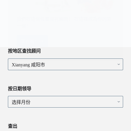
我們在這個位置沒有顧問！ 在這裡成為你的第
一個！
现在看！
我
們
按地区查找顾问
在
按
這
地
個
区
位
查
置
找
沒
按日期领导
顾
有
问
顧
按
問！
日
在
期
這
领
裡
导
查出
成