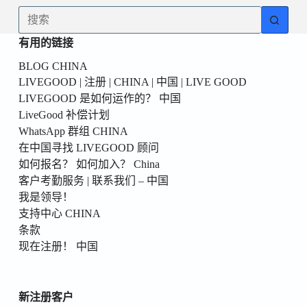
為
无
你
结
的
有用的链接
果
第
BLOG CHINA
一
LIVEGOOD | 注册 | CHINA | 中国 | LIVE GOOD
個！
LIVEGOOD 是如何运作的？ 中国
LiveGood 补偿计划
WhatsApp 群组 CHINA
在中国寻找 LIVEGOOD 顾问
如何报名？ 如何加入？ China
客户考勤服务 | 联系我们 – 中国
我是领导！
支持中心 CHINA
条款
现在注册！ 中国
新注册客户