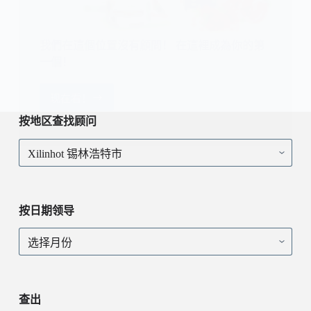
我們在這個位置沒有顧問！ 在這裡成為你的第
一個！
现在看！
我
們
按地区查找顾问
在
按
這
地
個
区
位
查
置
找
沒
按日期领导
顾
有
问
顧
按
問！
日
在
期
這
领
裡
导
查出
成