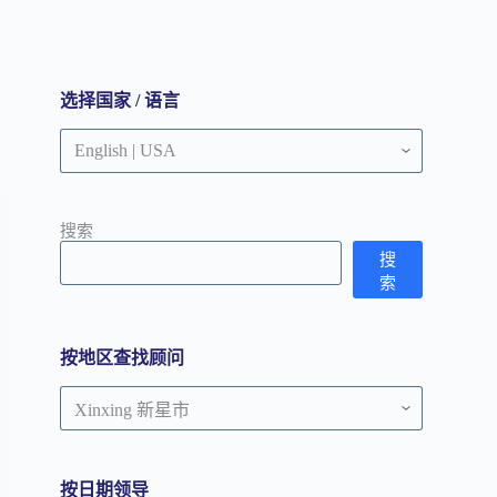
选择国家 / 语言
搜索
搜
索
按地区查找顾问
按
地
区
查
按日期领导
找