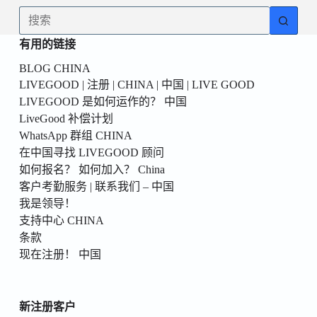
為
无
你
结
的
有用的链接
果
第
BLOG CHINA
一
LIVEGOOD | 注册 | CHINA | 中国 | LIVE GOOD
個！
LIVEGOOD 是如何运作的？ 中国
LiveGood 补偿计划
WhatsApp 群组 CHINA
在中国寻找 LIVEGOOD 顾问
如何报名？ 如何加入？ China
客户考勤服务 | 联系我们 – 中国
我是领导！
支持中心 CHINA
条款
现在注册！ 中国
新注册客户