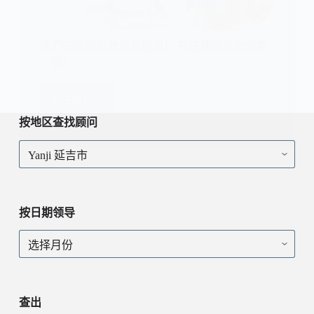
我們在這個位置沒有顧問！ 在這裡成為你的第
一個！
现在看！
我
們
按地区查找顾问
在
按
這
地
個
区
位
查
置
找
沒
按日期领导
顾
有
问
顧
按
問！
日
在
期
這
领
裡
导
查出
成