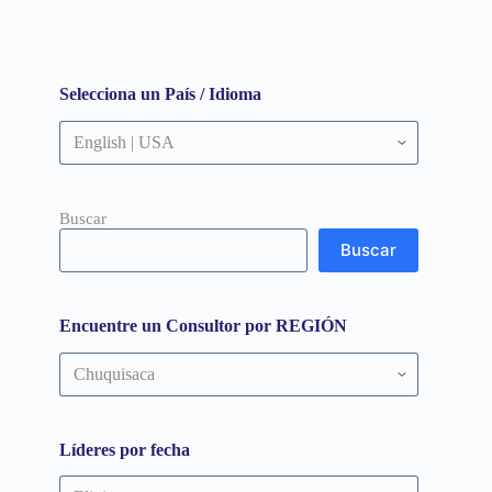
Selecciona un País / Idioma
Buscar
Buscar
Encuentre un Consultor por REGIÓN
Encuentre
un
Consultor
por
REGIÓN
Líderes por fecha
Líderes