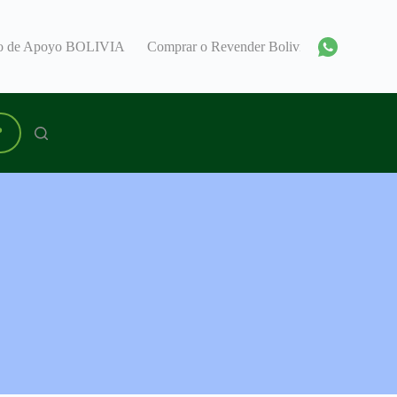
ro de Apoyo BOLIVIA
Comprar o Revender Bolivia
Encuentra
P