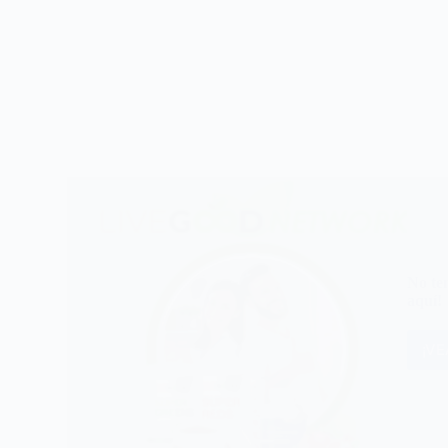
No te
aquí!
¡V