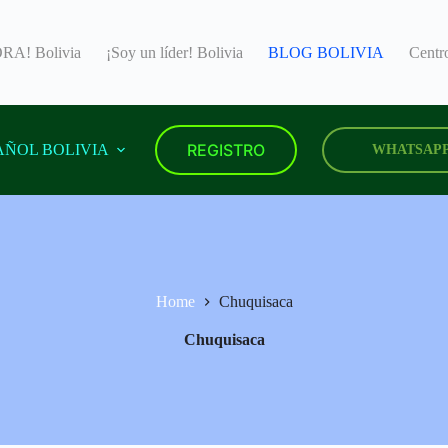
A! Bolivia
¡Soy un líder! Bolivia
BLOG BOLIVIA
Cent
REGISTRO
AÑOL BOLIVIA
WHATSAP
Home
Chuquisaca
Chuquisaca