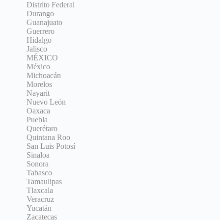
Distrito Federal
Durango
Guanajuato
Guerrero
Hidalgo
Jalisco
MÉXICO
México
Michoacán
Morelos
Nayarit
Nuevo León
Oaxaca
Puebla
Querétaro
Quintana Roo
San Luis Potosí
Sinaloa
Sonora
Tabasco
Tamaulipas
Tlaxcala
Veracruz
Yucatán
Zacatecas