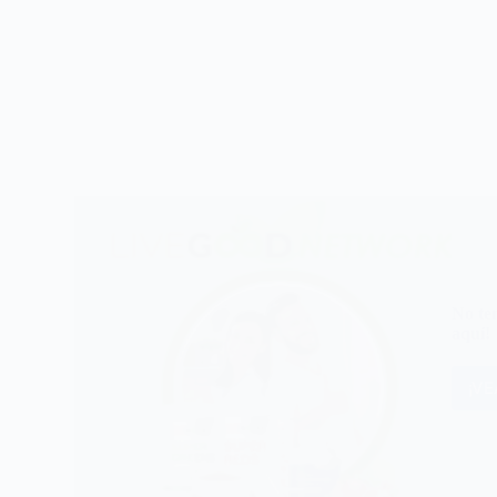
No te
aquí!
¡V