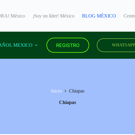
RA! México
¡Soy un líder! México
BLOG MÉXICO
Cent
REGISTRO
AÑOL MEXICO
WHATSAP
Inicio
Chiapas
Chiapas