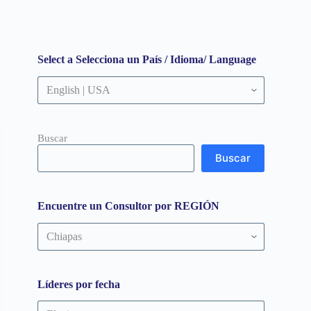
Select a Selecciona un País / Idioma/ Language
Buscar
Buscar
Encuentre un Consultor por REGIÓN
Encuentre
un
Consultor
por
REGIÓN
Líderes por fecha
Líderes