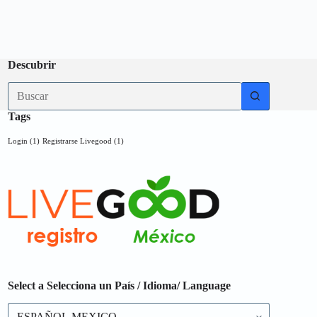
Descubrir
No
results
Tags
Login
(1)
Registrarse Livegood
(1)
Select a Selecciona un País / Idioma/ Language
Select