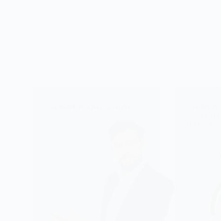
Su nombre aparece aquí
No tenem
esta regi
primero 