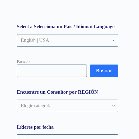
Select a Selecciona un País / Idioma/ Language
Buscar
Buscar
Encuentre un Consultor por REGIÓN
Encuentre
un
Consultor
por
REGIÓN
Líderes por fecha
Líderes