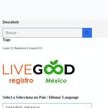
Descubrir
No
results
Tags
Login
(1)
Registrarse Livegood
(1)
Select a Selecciona un País / Idioma/ Language
Select