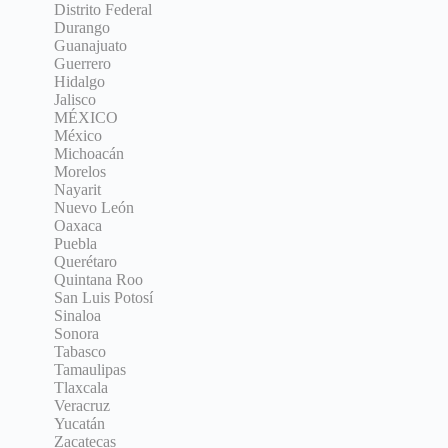
Distrito Federal
Durango
Guanajuato
Guerrero
Hidalgo
Jalisco
MÉXICO
México
Michoacán
Morelos
Nayarit
Nuevo León
Oaxaca
Puebla
Querétaro
Quintana Roo
San Luis Potosí
Sinaloa
Sonora
Tabasco
Tamaulipas
Tlaxcala
Veracruz
Yucatán
Zacatecas