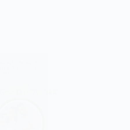
os un Consultor en
ón en México! Sé el
aquí!