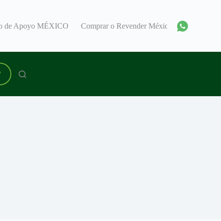
ro de Apoyo MÉXICO
Comprar o Revender México
Encuentra
P