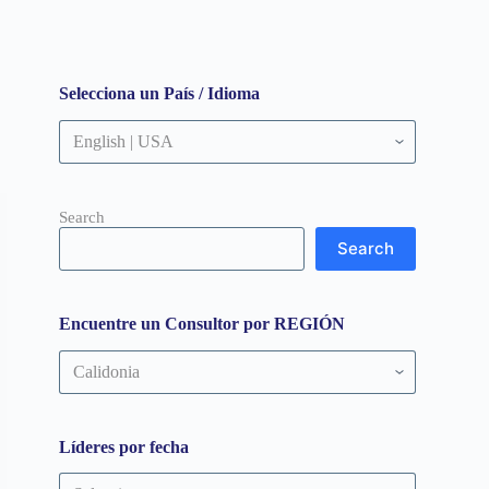
Selecciona un País / Idioma
Search
Search
Encuentre un Consultor por REGIÓN
Encuentre
un
Consultor
por
REGIÓN
Líderes por fecha
Líderes