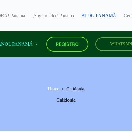
RA! Panamá
¡Soy un líder! Panamá
BLOG PANAMÁ
Cen
REGISTRO
AÑOL PANAMÁ
WHATSAP
Home
Calidonia
Calidonia