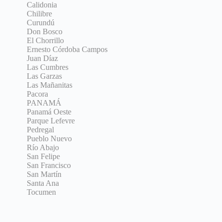
Calidonia
Chilibre
Curundú
Don Bosco
El Chorrillo
Ernesto Córdoba Campos
Juan Díaz
Las Cumbres
Las Garzas
Las Mañanitas
Pacora
PANAMÁ
Panamá Oeste
Parque Lefevre
Pedregal
Pueblo Nuevo
Río Abajo
San Felipe
San Francisco
San Martín
Santa Ana
Tocumen