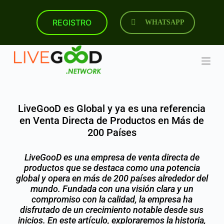
S
k
REGISTRO
WHATSAPP
i
p
t
o
c
o
n
t
e
LiveGooD es Global y ya es una referencia
n
t
en Venta Directa de Productos en Más de
200 Países
LiveGooD es una empresa de venta directa de
productos que se destaca como una potencia
global y opera en más de 200 países alrededor del
mundo. Fundada con una visión clara y un
compromiso con la calidad, la empresa ha
disfrutado de un crecimiento notable desde sus
inicios. En este artículo, exploraremos la historia,