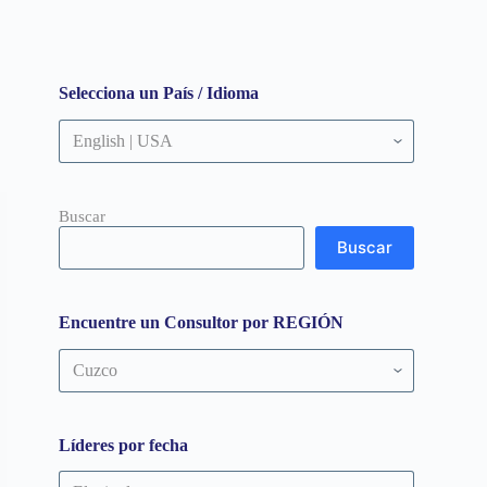
Selecciona un País / Idioma
Buscar
Buscar
Encuentre un Consultor por REGIÓN
Encuentre
un
Consultor
por
REGIÓN
Líderes por fecha
Líderes