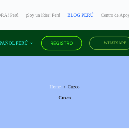
RA! Perú
¡Soy un líder! Perú
BLOG PERÚ
Centro de Ap
REGISTRO
PAÑOL PERÚ
WHATSAPP
Home
Cuzco
Cuzco