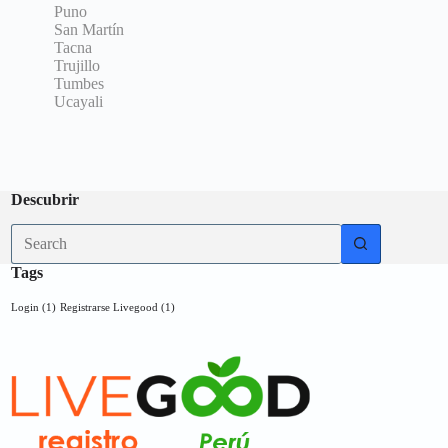
Puno
San Martín
Tacna
Trujillo
Tumbes
Ucayali
Descubrir
No
results
Tags
Login
(1)
Registrarse Livegood
(1)