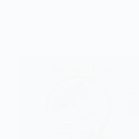
No te
aquí!
¡V