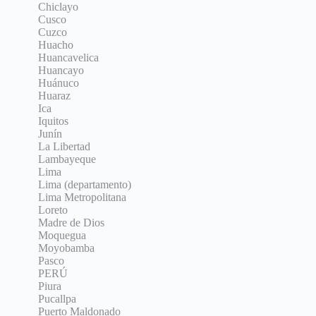
Chiclayo
Cusco
Cuzco
Huacho
Huancavelica
Huancayo
Huánuco
Huaraz
Ica
Iquitos
Junín
La Libertad
Lambayeque
Lima
Lima (departamento)
Lima Metropolitana
Loreto
Madre de Dios
Moquegua
Moyobamba
Pasco
PERÚ
Piura
Pucallpa
Puerto Maldonado