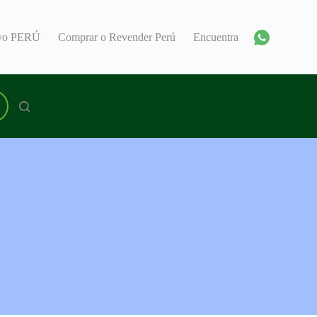
oyo PERÚ
Comprar o Revender Perú
Encuentra un Consultor 