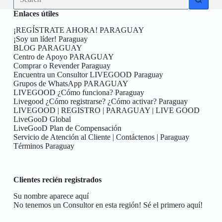
results
Enlaces útiles
¡REGÍSTRATE AHORA! PARAGUAY
¡Soy un líder! Paraguay
BLOG PARAGUAY
Centro de Apoyo PARAGUAY
Comprar o Revender Paraguay
Encuentra un Consultor LIVEGOOD Paraguay
Grupos de WhatsApp PARAGUAY
LIVEGOOD ¿Cómo funciona? Paraguay
Livegood ¿Cómo registrarse? ¿Cómo activar? Paraguay
LIVEGOOD | REGISTRO | PARAGUAY | LIVE GOOD
LiveGooD Global
LiveGooD Plan de Compensación
Servicio de Atención al Cliente | Contáctenos | Paraguay
Términos Paraguay
Clientes recién registrados
Su nombre aparece aquí
No tenemos un Consultor en esta región! Sé el primero aquí!