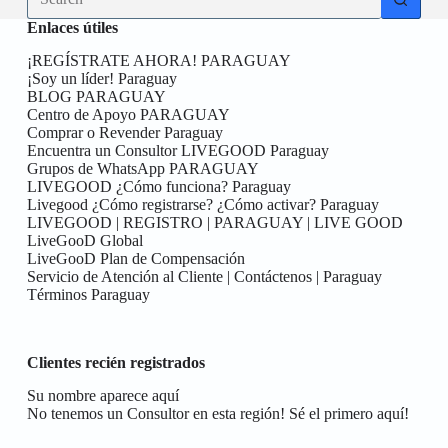
results
Enlaces útiles
¡REGÍSTRATE AHORA! PARAGUAY
¡Soy un líder! Paraguay
BLOG PARAGUAY
Centro de Apoyo PARAGUAY
Comprar o Revender Paraguay
Encuentra un Consultor LIVEGOOD Paraguay
Grupos de WhatsApp PARAGUAY
LIVEGOOD ¿Cómo funciona? Paraguay
Livegood ¿Cómo registrarse? ¿Cómo activar? Paraguay
LIVEGOOD | REGISTRO | PARAGUAY | LIVE GOOD
LiveGooD Global
LiveGooD Plan de Compensación
Servicio de Atención al Cliente | Contáctenos | Paraguay
Términos Paraguay
Clientes recién registrados
Su nombre aparece aquí
No tenemos un Consultor en esta región! Sé el primero aquí!