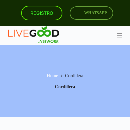
S
k
REGISTRO
WHATSAPP
i
p
t
o
c
o
n
t
e
n
t
Home
Cordillera
Cordillera