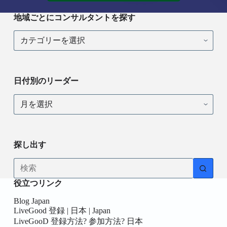
地域ごとにコンサルタントを探す
地
域
ご
と
に
日付別のリーダー
コ
ン
日
サ
付
ル
別
タ
の
ン
リ
ト
探し出す
ー
を
ダ
探
結
ー
す
果
役立つリンク
な
し
Blog Japan
LiveGood 登録 | 日本 | Japan
LiveGooD 登録方法? 参加方法? 日本