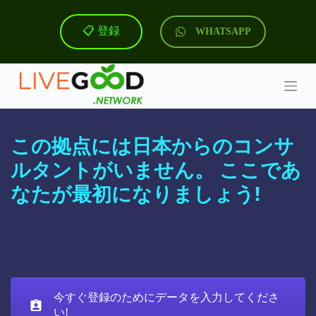
コ
ン
📋 登録
WHATSAPP
テ
ン
ツ
へ
ス
キ
ッ
この拠点には日本からのコンサ
プ
ルタントがいません。 ここであ
なたが最初になりましょう!
今すぐ登録のためにデータを入力してくださ
い!