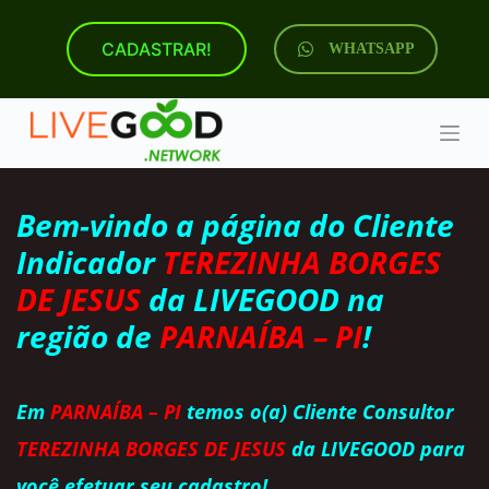
P
u
CADASTRAR!
WHATSAPP
l
a
r
p
a
r
a
o
Bem-vindo a página do Cliente
c
o
Indicador
TEREZINHA BORGES
n
t
DE JESUS
da
LIVEGOOD na
e
ú
região de
PARNAÍBA – PI
!
d
o
Em
PARNAÍBA – PI
temos o(a) Cliente Consultor
TEREZINHA BORGES DE JESUS
da LIVEGOOD para
você efetuar seu cadastro!