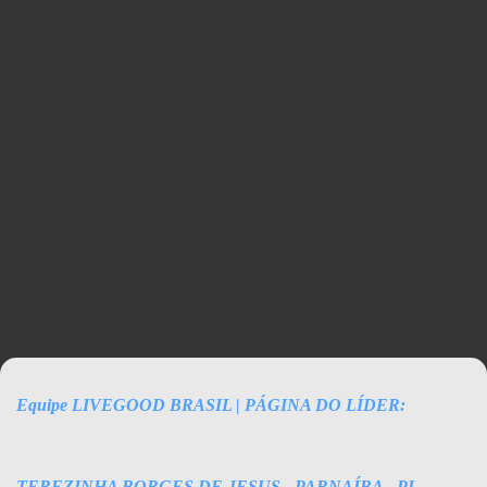
TEREZINHA BORGES DE JESUS
Equipe LIVEGOOD BRASIL | PÁGINA DO LÍDER:
TEREZINHA BORGES DE JESUS - PARNAÍBA - PI