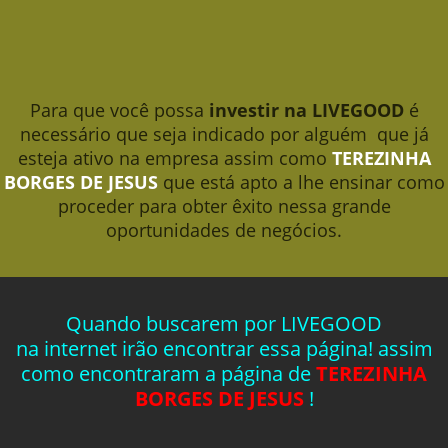
Para que você possa
investir na LIVEGOOD
é
necessário que seja indicado por alguém que já
esteja ativo na empresa assim como
TEREZINHA
BORGES DE JESUS
que está apto a lhe ensinar como
proceder para obter êxito nessa grande
oportunidades de negócios.
Quando buscarem por LIVEGOOD
na internet irão encontrar essa página! assim
como encontraram a página de
TEREZINHA
BORGES DE JESUS
!