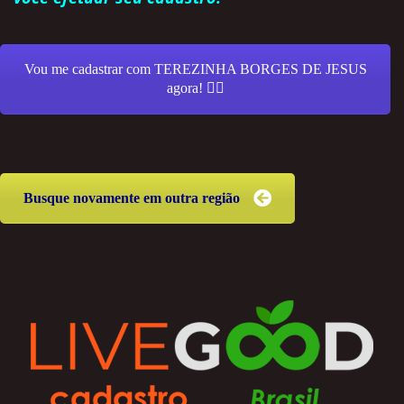
Vou me cadastrar com TEREZINHA BORGES DE JESUS
agora! 👍🏻
Busque novamente em outra região