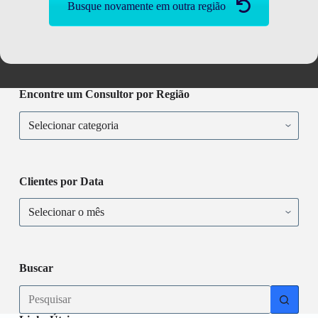
Busque novamente em outra região
Encontre um Consultor por Região
Encontre
um
Consultor
por
Região
Clientes por Data
Clientes
por
Data
Buscar
No
results