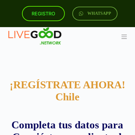
S
k
REGISTRO
WHATSAPP
i
p
t
o
c
o
n
t
e
n
t
¡REGÍSTRATE AHORA!
Chile
Completa tus datos para