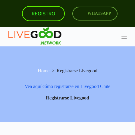
S
k
REGISTRO
WHATSAPP
i
p
t
o
c
o
n
t
e
n
Home
Registrarse Livegood
t
Vea aquí cómo registrarse en Livegood Chile
Registrarse Livegood